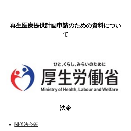
再生医療提供計画申請のための資料につい
て
法令
関係法令等